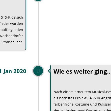
STS-Kids sich
 Wieder wurden
rauffolgenden
 Wachendorfer
Straßen leer.
Wie es weiter ging..
1 Jan 2020
Nach einem erneutem Musical-Bes
als nächstes Projekt CATS in Ang
farbenfrohe Kostüme und Kulisse
Herbst fegten zwei Konzerte in d