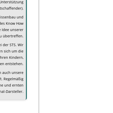
 Unterstützung
schaffender).
lissenbau und
ndes Know How
e Idee unserer
u übertreffen.
i der STS. Wir
n sich um die
ihren Kindern,
en entstehen.
n auch unsere
t. Regelmäßig
ne und ernten
al-Darsteller.