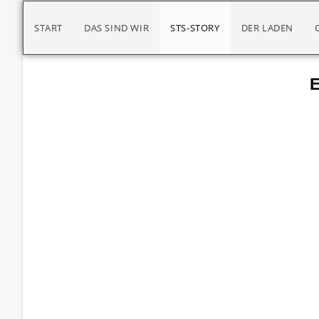
START
DAS SIND WIR
STS-STORY
DER LADEN
E