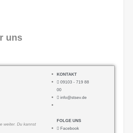
r uns
KONTAKT
09103 - 719 88
00
info@stsev.de
FOLGE UNS
e weiter. Du kannst
Facebook